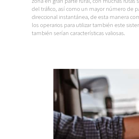
zona en gran parte rural, con muchas rutas 
del tráfico, así como un mayor número de p
direccional instantánea, de esta manera com
los operarios para utilizar también este si
también serían características valiosas.