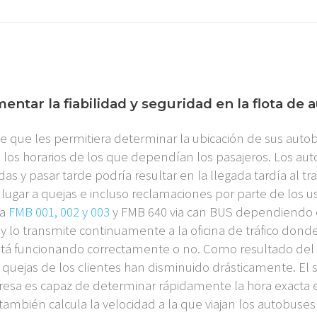
ntar la fiabilidad y seguridad en la flota de 
le que les permitiera determinar la ubicación de sus aut
 los horarios de los que dependían los pasajeros. Los au
as y pasar tarde podría resultar en la llegada tardía al tra
lugar a quejas e incluso reclamaciones por parte de los usu
ma
FMB 001, 002 y 003
y FMB 640 via can BUS dependiendo de
o y lo transmite continuamente a la oficina de tráfico dond
está funcionando correctamente o no. Como resultado del 
s quejas de los clientes han disminuido drásticamente. El
presa es capaz de determinar rápidamente la hora exacta 
también calcula la velocidad a la que viajan los autobuses 