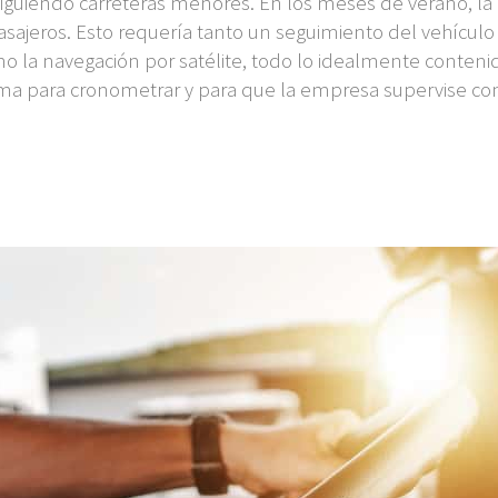
siguiendo carreteras menores. En los meses de verano, la 
asajeros. Esto requería tanto un seguimiento del vehícul
o la navegación por satélite, todo lo idealmente conteni
stema para cronometrar y para que la empresa supervise co