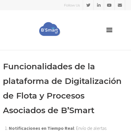
Follow Us
HOME
Funcionalidades de la
SECTORES
plataforma de Digitalización
CASOS DE EXITO
de Flota y Procesos
SOBRE NOSOTROS
Asociados de B’Smart
BLOG
Notificaciones en Tiempo Real
: Envío de alertas
Español