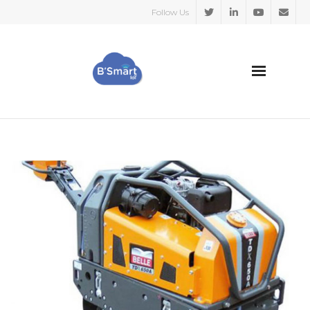
Follow Us
HOME
SECTORES
CASOS DE EXITO
SOBRE NOSOTROS
BLOG
Español