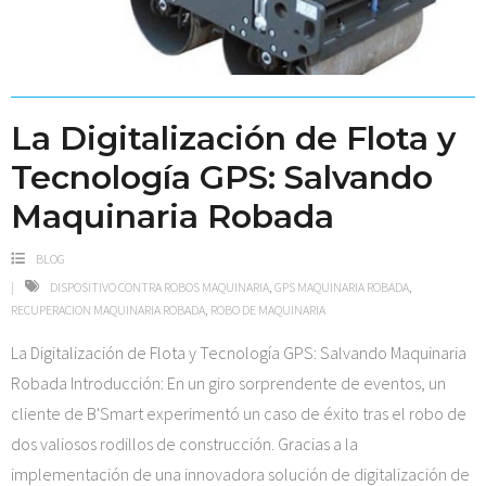
La Digitalización de Flota y
Tecnología GPS: Salvando
Maquinaria Robada
BLOG
DISPOSITIVO CONTRA ROBOS MAQUINARIA
,
GPS MAQUINARIA ROBADA
,
RECUPERACION MAQUINARIA ROBADA
,
ROBO DE MAQUINARIA
La Digitalización de Flota y Tecnología GPS: Salvando Maquinaria
Robada Introducción: En un giro sorprendente de eventos, un
cliente de B'Smart experimentó un caso de éxito tras el robo de
dos valiosos rodillos de construcción. Gracias a la
implementación de una innovadora solución de digitalización de