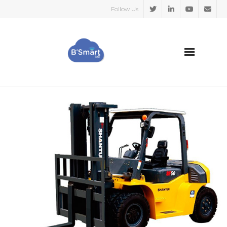
Follow Us
HOME
SECTORES
CASOS DE EXITO
SOBRE NOSOTROS
BLOG
Español