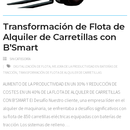
Transformación de Flota de
Alquiler de Carretillas con
B’Smart
SIN CATEGORÍA
DIGITALIZACIÓN DE FLOTA
,
MEJORA DE LA PRODUCTVIDAD EN BATERÍAS DE
TRACCIÓN
,
TRANSFORMACIÓN DE FLOTA DE ALQUILER DE CARRETILLAS
AUMENTO DE LA PRODUCTIVIDAD EN UN 30% Y REDUCCIÓN DE
COSTES EN UN 40% DE LA FLOTA DE ALQUILER DE CARRETILLAS
CON B'SMART El Desafío Nuestro cliente, una empresa líder en el
alquiler de maquinaria, se enfrentaba a desafíos significativos con
su flota de 850 carretillas eléctricas equipadas con baterías de
tracción. Los sistemas de relleno
…