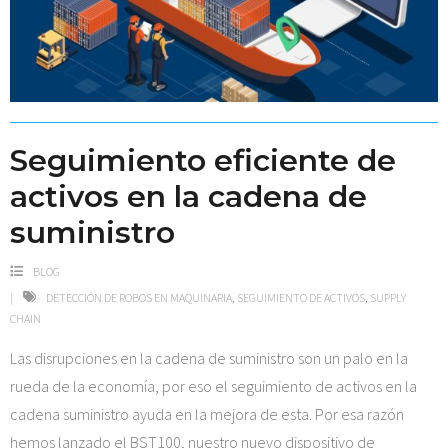
Seguimiento eficiente de
activos en la cadena de
suministro
BLOG
DETECCIÓN DE ROBOS EN MAQUINARIA
,
SEGUIMIENTO DE ACTIVOS
,
SUPPLY
CHAIN
Las disrupciones en la cadena de suministro son un palo en la
rueda de la economía, por eso el seguimiento de activos en la
cadena suministro ayuda en la mejora de esta. Por esa razón
hemos lanzado el BST100, nuestro nuevo dispositivo de