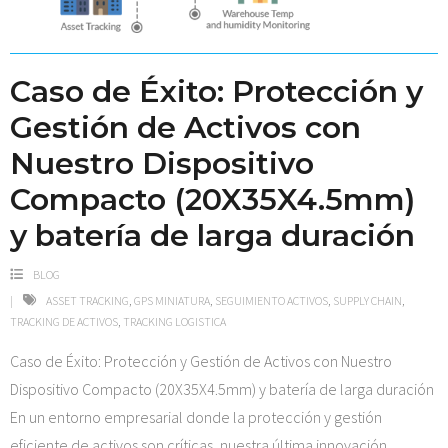
Caso de Éxito: Protección y
Gestión de Activos con
Nuestro Dispositivo
Compacto (20X35X4.5mm)
y batería de larga duración
BLOG
ASSET TRACKING
,
GPS MINIATURA
,
SEGUIMIENTO ACTIVOS
,
SUPPLY CHAIN
,
TRACKING DE ACTIVOS
,
TRACKING LOGISTICA
Caso de Éxito: Protección y Gestión de Activos con Nuestro
Dispositivo Compacto (20X35X4.5mm) y batería de larga duración
En un entorno empresarial donde la protección y gestión
eficiente de activos son críticas, nuestra última innovación