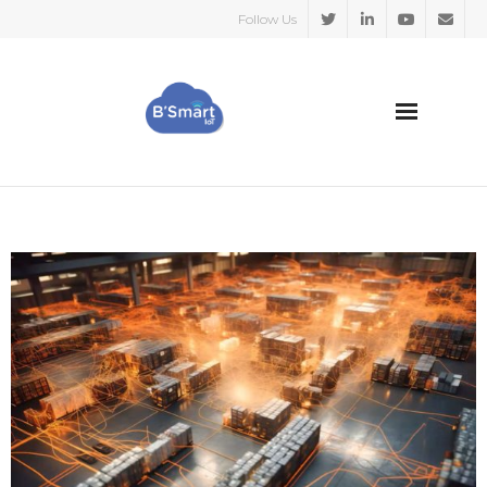
Follow Us
HOME
SECTORES
CASOS DE EXITO
SOBRE NOSOTROS
BLOG
Español