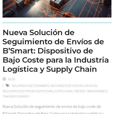
Nueva Solución de
Seguimiento de Envíos de
B’Smart: Dispositivo de
Bajo Coste para la Industria
Logística y Supply Chain
BLOG
SEGUIMIENTO ACTIVO BARATO
,
SEGUIMIENTO ACTIVOS EN LOGISTICA
,
SEGUIMIENTO ACTIVOS EN SUPPLY CHAIN
,
SUPPLY CHAIN
,
TRACKER
,
TRACKER BARATO
,
TRACKER ECONOMICO
Nueva Solución de seguimiento de envios de bajo coste de
B'Smart: Dispositivo de Bajo Coste para la Industria Logística y